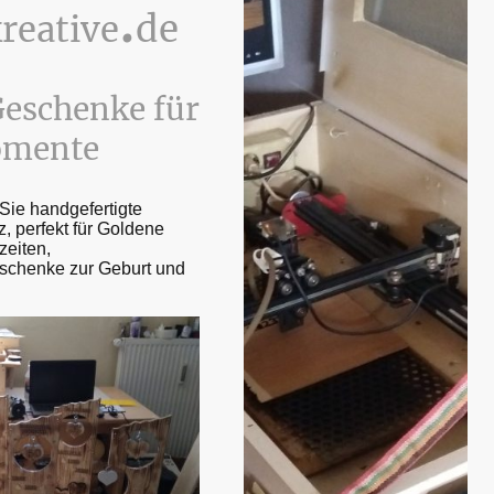
.
de
reative
Geschenke für
omente
 Sie handgefertigte
, perfekt für Goldene
zeiten,
chenke zur Geburt und