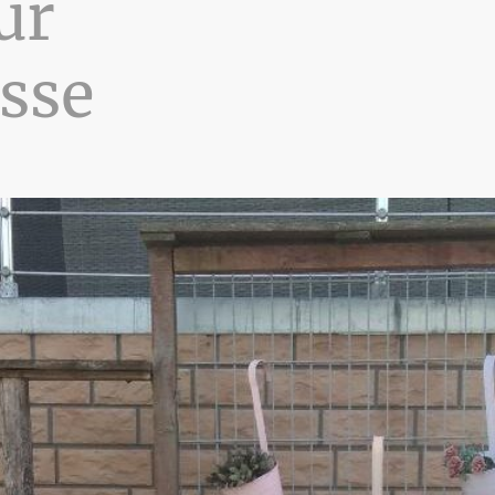
ür
sse